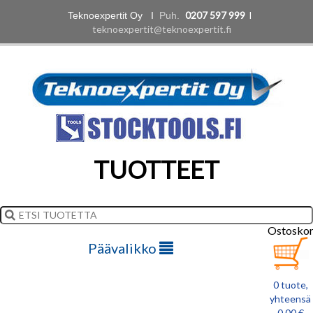
0207 597 999
l
Teknoexpertit Oy I
Puh.
teknoexpertit@teknoexpertit.fi
TUOTTEET
Ostoskor
Päävalikko
0 tuote,
yhteensä
0,00 €