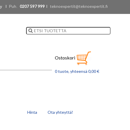
0207 597 999
l
teknoexpertit@teknoexpertit.fi
 Oy I
Puh.
Ostoskori
0 tuote, yhteensä 0,00 €
Hinta
Ota yhteyttä!