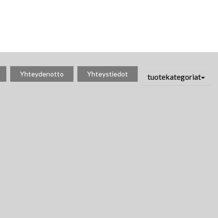
Yhteydenotto
Yhteystiedot
tuotekategoriat