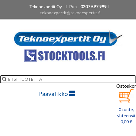
0207 597 999
l
Teknoexpertit Oy I
Puh.
teknoexpertit@teknoexpertit.fi
Ostoskor
Päävalikko
0 tuote,
yhteensä
0,00 €