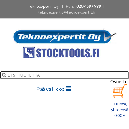
0207 597 999
l
Teknoexpertit Oy I
Puh.
teknoexpertit@teknoexpertit.fi
Ostoskor
Päävalikko
0 tuote,
yhteensä
0,00 €