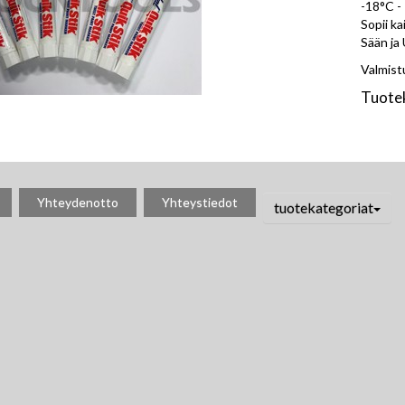
-18°C 
Sopii ka
Sään ja
Valmis
Tuote
Yhteydenotto
Yhteystiedot
tuotekategoriat