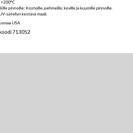
- +200°C
ikille pinnoille: Kosteille, pehmeille, koville ja kuumille pinnoille.
 UV-säteilyn kestävä maali.
tusmaa USA
koodi 713052