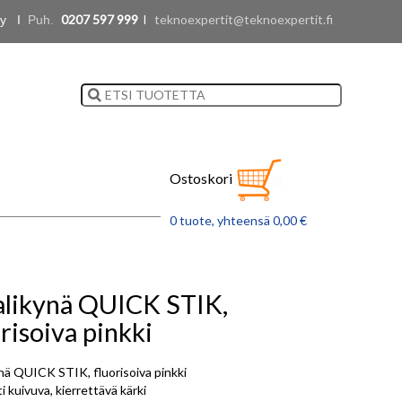
0207 597 999
l
teknoexpertit@teknoexpertit.fi
 Oy I
Puh.
Ostoskori
0 tuote, yhteensä 0,00 €
likynä QUICK STIK,
risoiva pinkki
nä QUICK STIK, fluorisoiva pinkki
 kuivuva, kierrettävä kärki