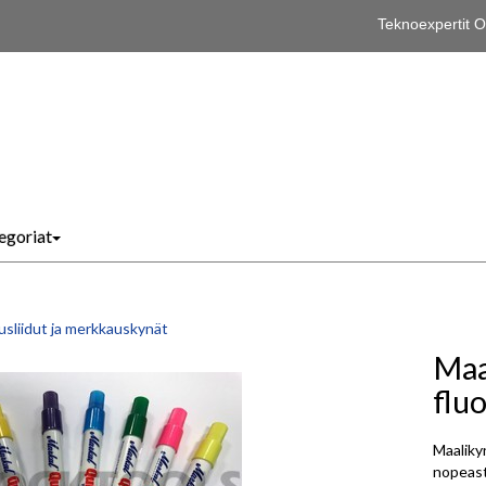
Teknoexpertit
egoriat
usliidut ja merkkauskynät
Maa
fluo
Maaliky
nopeasti